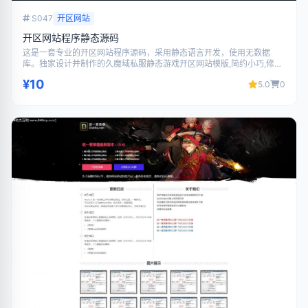
S047
开区网站
开区网站程序静态源码
这是一套专业的开区网站程序源码，采用静态语言开发，使用无数据
库。独家设计并制作的久魔域私服静态游戏开区网站模版,简约小巧,修改
方便,无需后台,没有多余代码,打开速度更快,动态GIF图标和下载,让网页更
¥10
5.0
0
加大气美观。。代码结构清晰，界面美观大气，功能完善，支持二次开
发，适合搭建游戏相关网站使用。