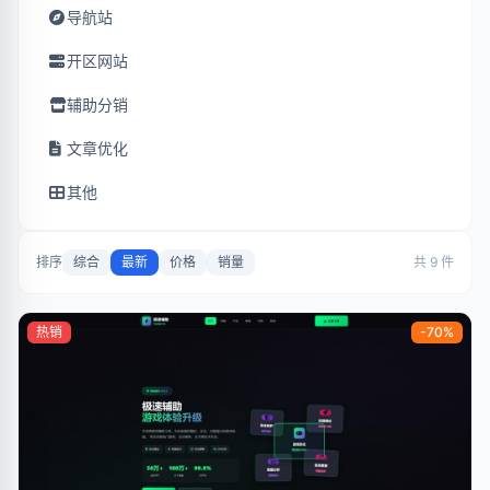
导航站
开区网站
辅助分销
文章优化
其他
排序
综合
最新
价格
销量
共 9 件
热销
-70%