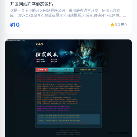
开区网站程序静态源码
这是一套专业的开区网站程序源码，采用静态语言开发，使用无数据
库。DIV+CSS编写的魔域私服开区网站模版,无后台,静态HTML网页。。
代码结构清晰，界面美观大气，功能完善，支持二次开发，适合搭建游
¥10
5.0
0
戏相关网站使用。