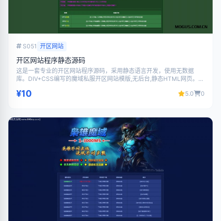
S051
开区网站
开区网站程序静态源码
这是一套专业的开区网站程序源码，采用静态语言开发，使用无数据
库。DIV+CSS编写的魔域私服开区网站模版,无后台,静态HTML网页。。
代码结构清晰，界面美观大气，功能完善，支持二次开发，适合搭建游
¥10
5.0
0
戏相关网站使用。