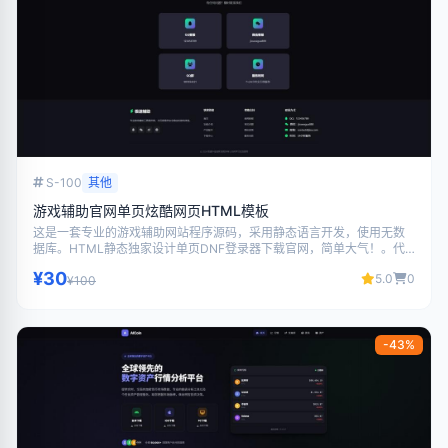
S-100
其他
游戏辅助官网单页炫酷网页HTML模板
这是一套专业的游戏辅助网站程序源码，采用静态语言开发，使用无数
据库。HTML静态独家设计单页DNF登录器下载官网，简单大气！。代
码结构清晰，界面美观大气，功能完善，支持二次开发，适合搭建游戏
¥30
5.0
0
相关网站使用。
¥100
-43%