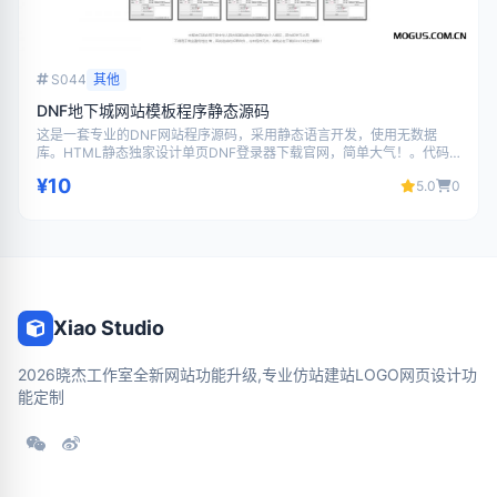
S044
其他
DNF地下城网站模板程序静态源码
这是一套专业的DNF网站程序源码，采用静态语言开发，使用无数据
库。HTML静态独家设计单页DNF登录器下载官网，简单大气！。代码
结构清晰，界面美观大气，功能完善，支持二次开发，适合搭建游戏相
¥10
5.0
0
关网站使用。
Xiao Studio
2026晓杰工作室全新网站功能升级,专业仿站建站LOGO网页设计功
能定制